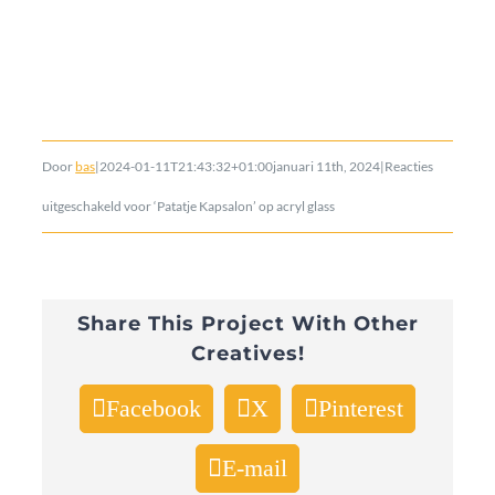
Door
bas
|
2024-01-11T21:43:32+01:00
januari 11th, 2024
|
Reacties
uitgeschakeld
voor ‘Patatje Kapsalon’ op acryl glass
Share This Project With Other
Creatives!
Facebook
X
Pinterest
E-mail