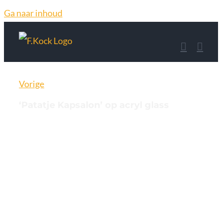
Ga naar inhoud
Vorige
‘Patatje Kapsalon’ op acryl glass